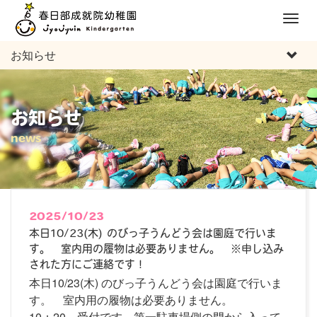
M
e
お知らせ
n
u
お知らせ
news
2025/10/23
本日10/23(木) のびっ子うんどう会は園庭で行いま
す。 室内用の履物は必要ありません。 ※申し込み
された方にご連絡です！
本日10/23(木) のびっ子うんどう会は園庭で行いま
す。 室内用の履物は必要ありません。
10：20～受付です。第一駐車場側の門から入って