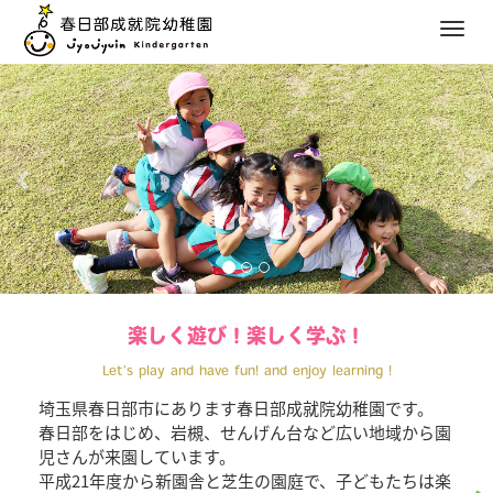
M
e
前
次
n
へ
へ
u
楽しく遊び！楽しく学ぶ！
Let’s play and have fun! and enjoy learning !
埼玉県春日部市にあります春日部成就院幼稚園です。
春日部をはじめ、岩槻、せんげん台など広い地域から園
児さんが来園しています。
平成21年度から新園舎と芝生の園庭で、子どもたちは楽