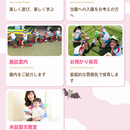
Educatioal Policy
Admission Guidance
楽しく遊び、楽しく学ぶ
当園への入園をお考えの方
へ
施設案内
お預かり保育
Facility Introduction
Extended Childcare
園内をご紹介します
家庭的な雰囲気で保育しま
す
未就園児教室