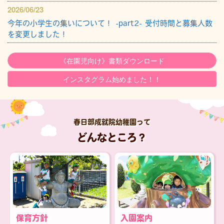
2026/06/23
今年の小学生の集いについて！ -part2- 受付時間と募集人数
を変更しました！
《在園児向け》書類ダウンロード
インスタグラム始めました！！
春日部成就院幼稚園って
どんなところ？
保育方針
入園案内