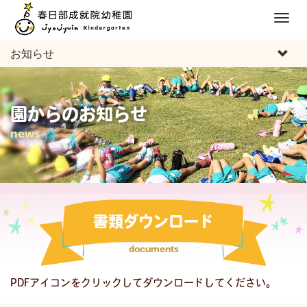
M
e
お知らせ
n
u
園からのお知らせ
news
書類ダウンロード
documents
PDFアイコンをクリックしてダウンロードしてください。